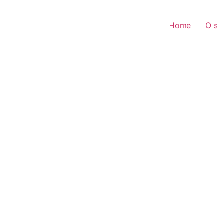
Home
O s